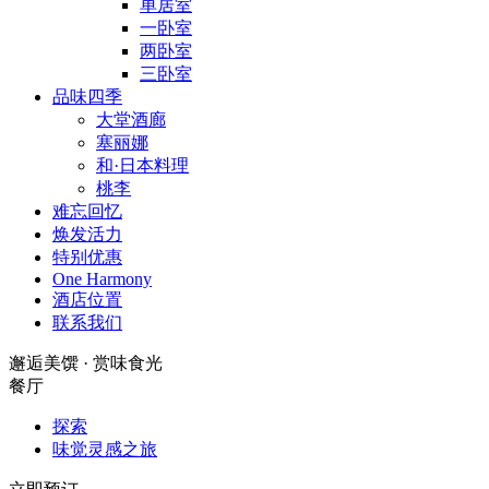
单居室
一卧室
两卧室
三卧室
品味四季
大堂酒廊
塞丽娜
和·日本料理
桃李
难忘回忆
焕发活力
特别优惠
One Harmony
酒店位置
联系我们
邂逅美馔 · 赏味食光
餐厅
探索
味觉灵感之旅