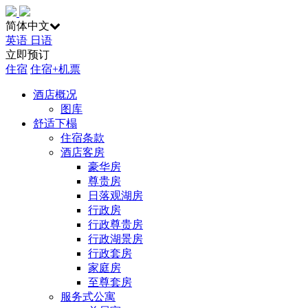
简体中文
英语
日语
立即预订
住宿
住宿+机票
酒店概况
图库
舒适下榻
住宿条款
酒店客房
豪华房
尊贵房
日落观湖房
行政房
行政尊贵房
行政湖景房
行政套房
家庭房
至尊套房
服务式公寓