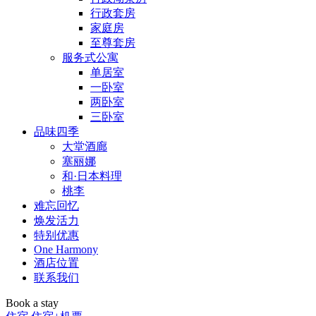
行政套房
家庭房
至尊套房
服务式公寓
单居室
一卧室
两卧室
三卧室
品味四季
大堂酒廊
塞丽娜
和·日本料理
桃李
难忘回忆
焕发活力
特别优惠
One Harmony
酒店位置
联系我们
Book a stay