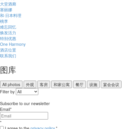
大堂酒廊
塞丽娜
和·日本料理
桃李
难忘回忆
焕发活力
特别优惠
One Harmony
酒店位置
联系我们
图库
All photos
外观
客房
和家公寓
餐厅
设施
宴会会议
Filter by
Subscribe to our newsletter
Email
*
*
I agree to the
privacy policy
.
*