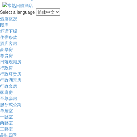
Select a language
酒店概况
图库
舒适下榻
住宿条款
酒店客房
豪华房
尊贵房
日落观湖房
行政房
行政尊贵房
行政湖景房
行政套房
家庭房
至尊套房
服务式公寓
单居室
一卧室
两卧室
三卧室
品味四季