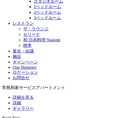
スタジオルーム
1ベッドルーム
2ベッドルーム
3ベッドルーム
レストラン
ザ・ラウンジ
セリーナ
和·日本料理 Nagomi
桃李
宴会・会議
施設
キャンペーン
One Harmony
ロケーション
お問合せ
常熟和家サービスアパートメント
詳細を見る
詳細
ギャラリー
Book Now