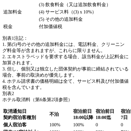
(3) 飲食料金（又は追加飲食料金）
追加料金
(4) サービス料（(3) x 10%）
(5) その他の追加料金
税金
付加価値税
別表1注記：
1. 第(5)号のその他の追加料金には、電話料金、クリーニン
グ料金等が含まれますが、これらに限りません。
2. エキストラベッドを要求する場合、該当料金が上記料金に
加算されます。
3. 但し、個別又は独立した団体契約が事前に締結されている
場合、事前の取決めが優先します。
4. ホテル請求書の価格明細は全て、サービス料及び付加価値
税を含んでいます。
別表2
ホテル取消料（第6条第2項参照）
取消通知日
宿泊前日
宿泊前日
宿泊
不泊
契約宿泊客種別
18:00以降
18:00迄
7日
個人宿泊客
100%
100%
0
0