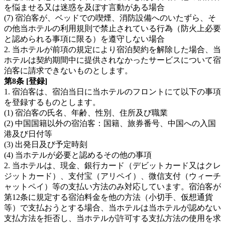
を悩ませる又は迷惑を及ぼす言動がある場合
(7) 宿泊客が、ベッドでの喫煙、消防設備へのいたずら、そ
の他当ホテルの利用規則で禁止されている行為（防火上必要
と認められる事項に限る）を遵守しない場合
2. 当ホテルが前項の規定により宿泊契約を解除した場合、当
ホテルは契約期間中に提供されなかったサービスについて宿
泊客に請求できないものとします。
第8条 [登録]
1. 宿泊客は、宿泊当日に当ホテルのフロントにて以下の事項
を登録するものとします。
(1) 宿泊客の氏名、年齢、性別、住所及び職業
(2) 中国国籍以外の宿泊客：国籍、旅券番号、中国への入国
港及び日付等
(3) 出発日及び予定時刻
(4) 当ホテルが必要と認めるその他の事項
2. 当ホテルは、現金、銀行カード（デビットカード又はクレ
ジットカード）、支付宝（アリペイ）、微信支付（ウィーチ
ャットペイ）等の支払い方法のみ対応しています。宿泊客が
第12条に規定する宿泊料金を他の方法（小切手、仮想通貨
等）で支払おうとする場合、当ホテルは当ホテルが認めない
支払方法を拒否し、当ホテルが許可する支払方法の使用を求