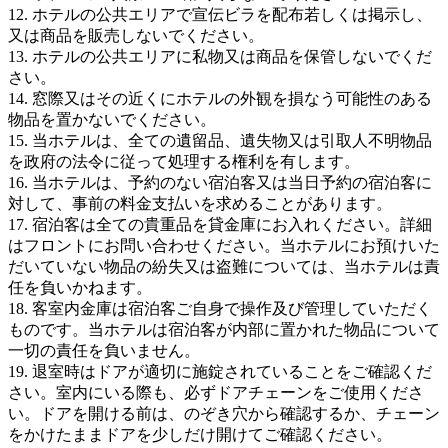
12. ホテルの公共エリアで宣伝ビラを配布若しくは掲示し、
又は商品を販売しないでください。
13. ホテルの公共エリアに私物又は商品を保管しないでくだ
さい。
14. 窓際又はその近くにホテルの外観を損なう可能性のある
物品を置かないでください。
15. 当ホテルは、全ての遺留品、遺失物又は引取人不明物品
を政府の法令に従って処理する権利を有します。
16. 当ホテルは、予約のない宿泊客又は当日予約の宿泊客に
対して、事前の料金支払いを求めることがあります。
17. 宿泊客は全ての貴重品を貸金庫にお入れください。詳細
はフロントにお問い合わせください。当ホテルにお預けいた
だいていない物品の紛失又は盗難については、当ホテルは責
任を負いかねます。
18. 客室内金庫は宿泊客ご自身で操作及び管理していただく
ものです。当ホテルは宿泊客が内部に置かれた物品について
一切の責任を負いません。
19. 退室時はドアが適切に施錠されていることをご確認くだ
さい。室内にいる際も、必ずドアチェーンをご使用くださ
い。ドアを開ける前は、のぞき穴から確認するか、チェーン
をかけたままドアを少しだけ開けてご確認ください。