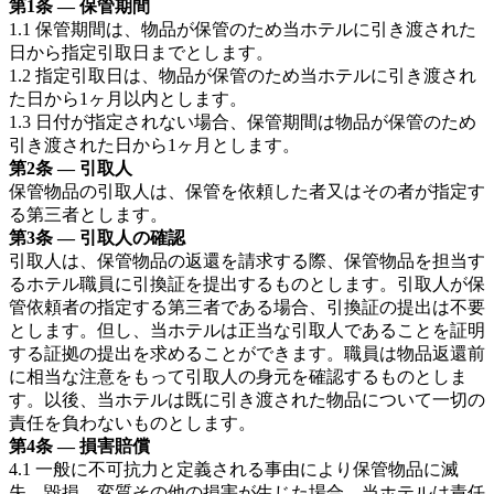
第1条 — 保管期間
1.1 保管期間は、物品が保管のため当ホテルに引き渡された
日から指定引取日までとします。
1.2 指定引取日は、物品が保管のため当ホテルに引き渡され
た日から1ヶ月以内とします。
1.3 日付が指定されない場合、保管期間は物品が保管のため
引き渡された日から1ヶ月とします。
第2条 — 引取人
保管物品の引取人は、保管を依頼した者又はその者が指定す
る第三者とします。
第3条 — 引取人の確認
引取人は、保管物品の返還を請求する際、保管物品を担当す
るホテル職員に引換証を提出するものとします。引取人が保
管依頼者の指定する第三者である場合、引換証の提出は不要
とします。但し、当ホテルは正当な引取人であることを証明
する証拠の提出を求めることができます。職員は物品返還前
に相当な注意をもって引取人の身元を確認するものとしま
す。以後、当ホテルは既に引き渡された物品について一切の
責任を負わないものとします。
第4条 — 損害賠償
4.1 一般に不可抗力と定義される事由により保管物品に滅
失、毀損、変質その他の損害が生じた場合、当ホテルは責任