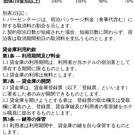
団体(10室泊以上)
100%
100%
90%
70%
別表2注記：
1. パーセンテージは、宿泊パッケージ料金（食事代含む）に
対する取消料の割合を示します。
2. 契約宿泊日数が短縮された場合、短縮日数に関わらず、宿
泊客は取消期間初日の取消料を支払うものとします。
貸金庫利用約款
第1条 — 利用期間及び料金
1.1 貸金庫の利用期間は、利用者が当ホテルの宿泊客として
滞在する期間に限るものとします。
1.2 貸金庫の利用は無料とします。
第2条 — 貸金庫の開閉
2.1 貸金庫は、貸金庫登録票（以下「登録票」といいます）
に署名した者のみが開閉できるものとします。
2.2 貸金庫を開けようとする者は、登録票の取出欄又は受取
欄に署名の上、登録票、貸金庫鍵及び利用者の客室鍵をホテ
ル職員に提出するものとします。
第3条 — 鍵等の保管
3.1 利用者は利用期間中、貸金庫の鍵を自ら保管するものと
します。