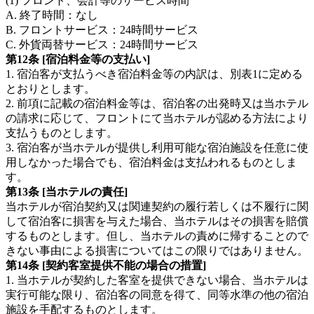
(1) フロント、会計等のサービス時間
A. 終了時間：なし
B. フロントサービス：24時間サービス
C. 外貨両替サービス：24時間サービス
第12条 [宿泊料金等の支払い]
1. 宿泊客が支払うべき宿泊料金等の内訳は、別表1に定める
とおりとします。
2. 前項に記載の宿泊料金等は、宿泊客の出発時又は当ホテル
の請求に応じて、フロントにて当ホテルが認める方法により
支払うものとします。
3. 宿泊客が当ホテルが提供し利用可能な宿泊施設を任意に使
用しなかった場合でも、宿泊料金は支払われるものとしま
す。
第13条 [当ホテルの責任]
当ホテルが宿泊契約又は関連契約の履行若しくは不履行に関
して宿泊客に損害を与えた場合、当ホテルはその損害を賠償
するものとします。但し、当ホテルの責めに帰することので
きない事由による損害についてはこの限りではありません。
第14条 [契約客室提供不能の場合の措置]
1. 当ホテルが契約した客室を提供できない場合、当ホテルは
実行可能な限り、宿泊客の同意を得て、同等水準の他の宿泊
施設を手配するものとします。