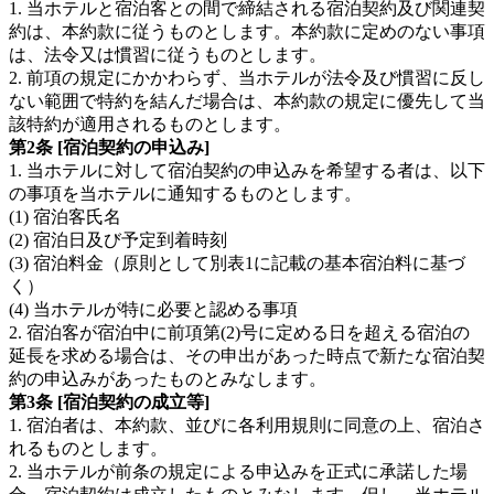
1. 当ホテルと宿泊客との間で締結される宿泊契約及び関連契
約は、本約款に従うものとします。本約款に定めのない事項
は、法令又は慣習に従うものとします。
2. 前項の規定にかかわらず、当ホテルが法令及び慣習に反し
ない範囲で特約を結んだ場合は、本約款の規定に優先して当
該特約が適用されるものとします。
第2条 [宿泊契約の申込み]
1. 当ホテルに対して宿泊契約の申込みを希望する者は、以下
の事項を当ホテルに通知するものとします。
(1) 宿泊客氏名
(2) 宿泊日及び予定到着時刻
(3) 宿泊料金（原則として別表1に記載の基本宿泊料に基づ
く）
(4) 当ホテルが特に必要と認める事項
2. 宿泊客が宿泊中に前項第(2)号に定める日を超える宿泊の
延長を求める場合は、その申出があった時点で新たな宿泊契
約の申込みがあったものとみなします。
第3条 [宿泊契約の成立等]
1. 宿泊者は、本約款、並びに各利用規則に同意の上、宿泊さ
れるものとします。
2. 当ホテルが前条の規定による申込みを正式に承諾した場