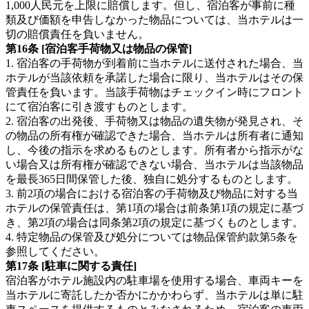
1,000人民元を上限に賠償します。但し、宿泊客が事前に種
類及び価額を申告しなかった物品については、当ホテルは一
切の賠償責任を負いません。
第16条 [宿泊客手荷物又は物品の保管]
1. 宿泊客の手荷物が到着前に当ホテルに送付された場合、当
ホテルが当該依頼を承諾した場合に限り、当ホテルはその保
管責任を負います。当該手荷物はチェックイン時にフロント
にて宿泊客に引き渡すものとします。
2. 宿泊客の出発後、手荷物又は物品の遺失物が発見され、そ
の物品の所有権が確認できた場合、当ホテルは所有者に通知
し、今後の指示を求めるものとします。所有者から指示がな
い場合又は所有権が確認できない場合、当ホテルは当該物品
を最長365日間保管した後、独自に処分するものとします。
3. 前2項の場合における宿泊客の手荷物及び物品に対する当
ホテルの保管責任は、第1項の場合は前条第1項の規定に基づ
き、第2項の場合は同条第2項の規定に基づくものとします。
4. 特定物品の保管及び処分については物品保管約款第5条を
参照してください。
第17条 [駐車に関する責任]
宿泊客がホテル施設内の駐車場を使用する場合、車両キーを
当ホテルに寄託したか否かにかかわらず、当ホテルは単に駐