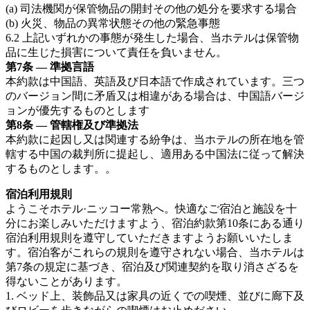
(a) 司法機関が保管物品の開封その他の処分を要求する場合
(b) 火災、物品の異常状態その他の緊急事態
6.2 上記いずれかの事態が発生した場合、当ホテルは保管物
品に生じた損害について責任を負いません。
第7条 — 準拠言語
本約款は中国語、英語及び日本語で作成されています。三つ
のバージョン間に矛盾又は相違がある場合は、中国語バージ
ョンが優先するものとします
第8条 — 管轄権及び準拠法
本約款に起因し又は関連する紛争は、当ホテルの所在地を管
轄する中国の裁判所に提起し、適用ある中国法に従って解決
するものとします。。
宿泊利用規則
ようこそホテル·ニッコー常熟へ。快適なご宿泊と施設を十
分にお楽しみいただけますよう、宿泊約款第10条にある通り
宿泊利用規則を遵守していただきますようお願いいたしま
す。宿泊客がこれらの規則を遵守されない場合、当ホテルは
第7条の規定に基づき、宿泊及び関連契約を取り消さざるを
得ないことがあります。
1. ベッド上、装飾品又は家具の近くでの喫煙、並びに廊下及