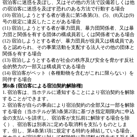
宿泊客に迷惑を及ぼし、又はその他の方法で設備若しくは他
の宿泊客に迷惑を及ぼす恐れのある方法で行動する場合
(10) 宿泊しようとする者が過去に第5条第(3)、(5)、(8)又は(9)
号の規定に違反したことがある場合
(11) 宿泊しようとする者が暴力団員、暴力団関係者、又は暴
力団と関係を有する団体の構成員若しくは関係者である場合
(12) 宿泊しようとする者が、暴力団員が役員又は構成員であ
ると認められ、その事業活動を支配する法人その他の団体と
関係を有する場合
(13) 宿泊しようとする者が社会の秩序及び安全を脅かす反社
会的勢力の一部又は構成員である場合
(14) 宿泊客がペット（各種動物を含むがこれに限らない）を
同伴する場合
第6条 [宿泊客による宿泊契約解除権]
1. 宿泊客は、当ホテルに通知することにより宿泊契約を解除
することができます。
2. 宿泊客が自らの事由により宿泊契約の全部又は一部を解除
する場合（当ホテルが第3条第2項に基づき指定期限内に申込
金の支払いを請求し、宿泊客が支払前に解除する場合を除
く）、宿泊客は別表2に定める取消料を支払うものとしま
す。但し、第4条第1項に規定する特約を締結している場合、