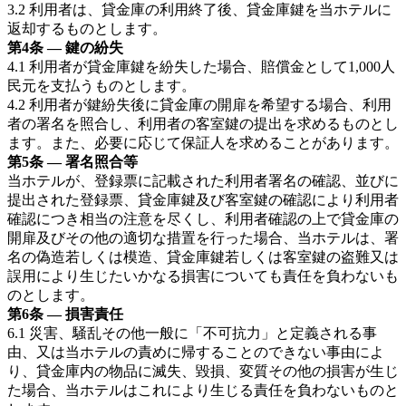
3.2 利用者は、貸金庫の利用終了後、貸金庫鍵を当ホテルに
返却するものとします。
第4条 — 鍵の紛失
4.1 利用者が貸金庫鍵を紛失した場合、賠償金として1,000人
民元を支払うものとします。
4.2 利用者が鍵紛失後に貸金庫の開扉を希望する場合、利用
者の署名を照合し、利用者の客室鍵の提出を求めるものとし
ます。また、必要に応じて保証人を求めることがあります。
第5条 — 署名照合等
当ホテルが、登録票に記載された利用者署名の確認、並びに
提出された登録票、貸金庫鍵及び客室鍵の確認により利用者
確認につき相当の注意を尽くし、利用者確認の上で貸金庫の
開扉及びその他の適切な措置を行った場合、当ホテルは、署
名の偽造若しくは模造、貸金庫鍵若しくは客室鍵の盗難又は
誤用により生じたいかなる損害についても責任を負わないも
のとします。
第6条 — 損害責任
6.1 災害、騒乱その他一般に「不可抗力」と定義される事
由、又は当ホテルの責めに帰することのできない事由によ
り、貸金庫内の物品に滅失、毀損、変質その他の損害が生じ
た場合、当ホテルはこれにより生じる責任を負わないものと