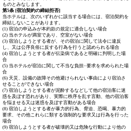
ものとみなします。
第5条 [宿泊契約の締結拒否]
当ホテルは、次のいずれかに該当する場合には、宿泊契約を
締結しないことがあります。
(1) 宿泊の申込みが本約款の規定に適合しない場合
(2) 当ホテルが満室であり、空室がない場合
(3) 宿泊しようとする者が、その宿泊に関して法令に違反
し、又は公序良俗に反する行為を行うと認められる場合
(4) 宿泊しようとする者が伝染病であると明確に判明した場
合
(5) 当ホテルが宿泊に関して不当な負担··要求を求められた場
合
(6) 天災、設備の故障その他避けられない事由により宿泊さ
せることができない場合
(7) 宿泊しようとする者が泥酔するなどして他の宿泊客に迷
惑を及ぼす恐れがあり、実際に秩序を乱す言動、他の宿泊客
を悩ませる又は迷惑を及ぼす言動がある場合
(8) 宿泊しようとする者が暴力的行為、脅迫、恐喝、暴力的
要求、その他これらに類する強制的な要求又は行為を行った
場合
(9) 宿泊しようとする者が破壊的又は危険な行動により他の