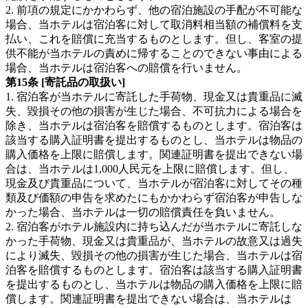
2. 前項の規定にかかわらず、他の宿泊施設の手配が不可能な
場合、当ホテルは宿泊客に対して取消料相当額の補償料を支
払い、これを賠償に充当するものとします。但し、客室の提
供不能が当ホテルの責めに帰することのできない事由による
場合、当ホテルは宿泊客への賠償を行いません。
第15条 [寄託品の取扱い]
1. 宿泊客が当ホテルに寄託した手荷物、現金又は貴重品に滅
失、毀損その他の損害が生じた場合、不可抗力による場合を
除き、当ホテルは宿泊客を賠償するものとします。宿泊客は
該当する購入証明書を提出するものとし、当ホテルは物品の
購入価格を上限に賠償します。関連証明書を提出できない場
合は、当ホテルは1,000人民元を上限に賠償します。但し、
現金及び貴重品について、当ホテルが宿泊客に対してその種
類及び価額の申告を求めたにもかかわらず宿泊客が申告しな
かった場合、当ホテルは一切の賠償責任を負いません。
2. 宿泊客がホテル施設内に持ち込んだが当ホテルに寄託しな
かった手荷物、現金又は貴重品が、当ホテルの故意又は過失
により滅失、毀損その他の損害が生じた場合、当ホテルは宿
泊客を賠償するものとします。宿泊客は該当する購入証明書
を提出するものとし、当ホテルは物品の購入価格を上限に賠
償します。関連証明書を提出できない場合は、当ホテルは