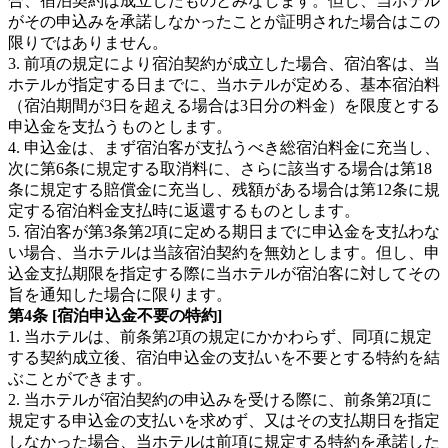
合、宿泊契約は成立したものとみなします。但し、当ホテル
がその申込みを承諾しなかったことが証明された場合はこの
限りではありません。
3. 前項の規定により宿泊契約が成立した場合、宿泊客は、当
ホテルが指定する日までに、当ホテルが定める、基本宿泊料
（宿泊期間が3日を超える場合は3日分の料金）を限度とする
申込金を支払うものとします。
4. 申込金は、まず宿泊客が支払うべき総宿泊料金に充当し、
次に第6条に規定する取消料に、さらに該当する場合は第18
条に規定する賠償金に充当し、残額がある場合は第12条に規
定する宿泊料金支払時に返還するものとします。
5. 宿泊客が第3条第2項に定める期日までに申込金を支払わな
い場合、当ホテルは当該宿泊契約を無効とします。但し、申
込金支払期限を指定する際に当ホテルが宿泊客に対してその
旨を通知した場合に限ります。
第4条 [宿泊申込金不要の特約]
1. 当ホテルは、前条第2項の規定にかかわらず、同項に規定
する契約成立後、宿泊申込金の支払いを不要とする特約を結
ぶことができます。
2. 当ホテルが宿泊契約の申込みを受ける際に、前条第2項に
規定する申込金の支払いを求めず、又はその支払期日を指定
しなかった場合、当ホテルは前項に規定する特約を承諾した