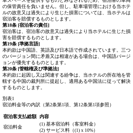
車スペースを提供するものとみなされるため、宿泊客の車両
の保管責任を負いません。但し、駐車場管理における当ホテ
ルの故意又は過失により生じた損害については、当ホテルは
宿泊客を賠償するものとします。
第18条 [宿泊客の責任]
宿泊客は、宿泊客の故意又は過失により当ホテルに生じた損
害を賠償するものとします。
第19条 [準拠言語]
本約款は中国語、英語及び日本語で作成されています。三つ
のバージョン間に矛盾又は相違がある場合は、中国語バージ
ョンが優先するものとします。
第20条 [管轄権及び準拠法]
本約款に起因し又は関連する紛争は、当ホテルの所在地を管
轄する中国の裁判所に提起し、適用ある中国法に従って解決
するものとします。
別表1
宿泊料金等の内訳（第2条第1項、第12条第1項参照）
宿泊客支払総額
内容
(1) 基本宿泊料（客室料金）
宿泊料金
(2) サービス料（(1) x 10%）