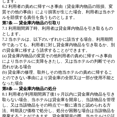
します。
6.2 利用者の責めに帰すべき事由（貸金庫内物品の毀損、変
質その他の事由）により損害が生じた場合、利用者は当ホテ
ルを賠償する責任を負うものとします。
第7条 — 貸金庫内物品の引取り
7.1 利用期間満了時、利用者は貸金庫内物品を引き取るもの
とします。
7.2 当ホテルは、以下のいずれかに該当する場合、利用期間
中であっても、利用者に対し貸金庫内物品を引き取るか、別
の貸金庫に移すよう請求することができます。
(a) 貸金庫内物品の変質その他利用者の責めに帰すべき事由
により当ホテルに支障をきたし、又は当ホテルの判断でその
恐れがある場合
(b) 貸金庫の修理、取外しその他当ホテルの責めに帰するこ
とのできない事由により貸金庫の全部又は一部が使用不能と
なった場合
第8条 — 貸金庫内物品の処分
8.1 利用者が利用期間満了後1ヶ月以内に貸金庫内物品を引き
取らない場合、当ホテルは貸金庫を開扉し、当該物品を管理
し、又は当該物品をその時点で一般に適当と認められる方
法、時期及び価格で処分し、処分が困難な場合は当該物品を
廃棄することができます。貸金庫開扉の際、当ホテルは公証