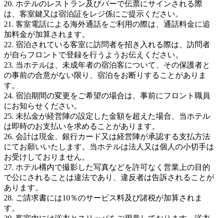
20. ホテルのレストラン及びバーで伝票にサインされる際
は、客室鍵又は宿泊証をレジ係にご提示ください。
21. 客室電話による海外通話をご利用の際は、通話料金に追
加料金が加算されます。
22. 宿泊されている客室に訪問者を招き入れる際は、訪問者
が自らフロントで登録を行うようお伝えください。
23. 当ホテルは、未成年者の宿泊客について、その保護者と
の事前の合意がない限り、宿泊をお断りすることがありま
す。
24. 宿泊期間の変更をご希望の場合は、事前にフロント職員
にお知らせください。
25. 未払金が経営陣の設定した金額を超えた場合、当ホテル
は即時のお支払いを求めることがあります。
26. 会計は現金、銀行カード又は経営陣が承認する支払方法
にてお願いいたします。当ホテルは法人又は個人の小切手は
お受けしておりません。
27. ホテル構内で撮影した写真などを許可なく営業上の目的
で公にされることは違法であり、違反者は告訴されることが
あります。
28. ご請求書には10％のサービス料及び諸税が加算されま
す。