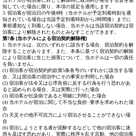
当ホテルが宿泊客に対して解除時に取消料が発生する旨を通
知していた場合に限り、本項の規定を適用します。
3. 宿泊客が宿泊日の午後8時（当ホテルが予定到着時刻を通
知されている場合は当該予定到着時刻から2時間後）までに
事前通知なく到着しない場合、当ホテルは当該宿泊契約は宿
泊客により解除されたものとみなすことができます。
第7条 [当ホテルによる宿泊契約解除権]
1. 当ホテルは、次のいずれかに該当する場合、宿泊契約を解
除することがあります。また、本条に基づく宿泊契約の解除
により宿泊客に生じた損害について、当ホテルは一切の責任
を負いません。
(1) 宿泊客が宿泊契約約款第5条各号のいずれかに該当する場
合、又は宿泊客の宿泊中にその事実が判明した場合
(2) 宿泊客が法令又は公序良俗に反する行為を行う恐れがあ
ると認められる場合、又は実際に行った場合
(3) 宿泊客が伝染病であると明確に判明した場合
(4) 当ホテルが宿泊に関して不当な負担··要求を求められた場
合
(5) 天災その他不可抗力により宿泊させることができない場
合
(6) 宿泊しようとする者が泥酔するなどして他の宿泊客に迷
惑を及ぼす恐れがあり、実際に秩序を乱す言動、他の宿泊客