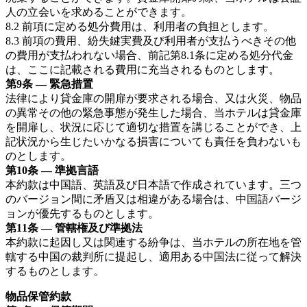
人の立会いを求めることができます。
8.2 前項に定める処分費用は、利用者の負担とします。
8.3 前項の費用、紛失鍵実費及び利用者が支払うべきその他
の費用が支払われない場合、前記第8.1条に定める処分代金
は、ここに記載される費用に充当されるものとします。
第9条 — 緊急措置
法律により貸金庫の開扉が要求される場合、又は火災、物品
の異常その他の緊急事態が発生した場合、当ホテルは貸金庫
を開扉し、状況に応じて適切な措置を講じることができ、上
記状況から生じたいかなる損害についても責任を負わないも
のとします。
第10条 — 準拠言語
本約款は中国語、英語及び日本語で作成されています。三つ
のバージョン間に矛盾又は相違がある場合は、中国語バージ
ョンが優先するものとします。
第11条 — 管轄権及び準拠法
本約款に起因し又は関連する紛争は、当ホテルの所在地を管
轄する中国の裁判所に提起し、適用ある中国法に従って解決
するものとします。
物品保管約款