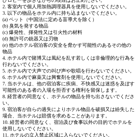
びロビーを歩きながらの喫煙はお止めださい。
2. 客室内で個人用加熱調理器具を使用しないでください。
3. 以下の物品をホテル内に持ち込まないでください。
(a) ペット（中国法に定める盲導犬を除く）
(b) 臭気を発する物品
(c) 爆発性、揮発性又は引火性の材料
(d) 無許可の銃器又は刃物
(e) 他のホテル宿泊客の安全を脅かす可能性のあるその他の
物品
4. ホテル内で賭博又は風紀を乱す若しくは非倫理的な行為を
行わないでください。
5. ホテル内で大声での叫び声や歌唱を行わないでください。
6. ホテル内で麻薬又は興奮剤を使用しないでください。
7. 当ホテルは、他の宿泊客に疾病、不快感又は迷惑を及ぼす
可能性のある者の入場を拒否する権利を留保します。
8. 経営者の同意なく、ホテルの物品を持ち出さないでくださ
い。
9. 宿泊客が自らの過失によりホテル物品を破損又は紛失した
場合、当ホテルは賠償を求めることがあります。
10. 経営者の同意なく、宿泊及び食事以外の目的でホテルを
使用しないでください。
11. ホテルの立入禁止区域に入らないでください。