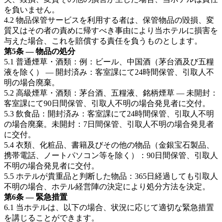
を負いません。
4.2 物品保管サービスを利用する者は、保管物品の毀損、変
質又はその者の責めに帰すべき事由により当ホテルに損害を
与えた場合、これを賠償する責任を負うものとします。
第5条 — 物品の処分
5.1 普通煙草・酒類：例：ビール、中国酒（茅台酒及び五糧
液を除く） — 開封済み：客室課にて24時間保管、引取人不
明の場合廃棄。
5.2 高級煙草・酒類：茅台酒、五糧液、銘柄煙草 — 未開封：
客室課にて90日間保管、引取人不明の場合発見者に交付。
5.3 飲食品：開封済み：客室課にて24時間保管、引取人不明
の場合廃棄。未開封：7日間保管、引取人不明の場合発見者
に交付。
5.4 衣類、化粧品、書籍及びその他の物品（金銀宝石製品、
携帯電話、ノートパソコン等を除く）：90日間保管、引取人
不明の場合発見者に交付。
5.5 ホテルが貴重品と判断した物品：365日経過しても引取人
不明の場合、ホテル経営陣の決定により処分方法を決定。
第6条 — 緊急措置
6.1 当ホテルは、以下の場合、状況に応じて適切な緊急措置
を講じることができます。