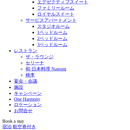
エグゼクティブスイート
ファミリールーム
ロイヤルスイート
サービスアパートメント
スタジオルーム
1ベッドルーム
2ベッドルーム
3ベッドルーム
レストラン
ザ・ラウンジ
セリーナ
和·日本料理 Nagomi
桃李
宴会・会議
施設
キャンペーン
One Harmony
ロケーション
お問合せ
Book a stay
宿泊
航空券付き