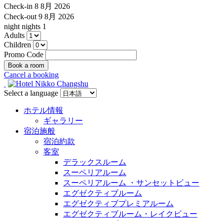
Check-in
8 8月 2026
Check-out
9 8月 2026
night
nights
1
Adults
Children
Promo Code
Cancel a booking
Select a language
ホテル情報
ギャラリー
宿泊施般
宿泊約款
客室
デラックスルーム
スーペリアルーム
スーペリアルーム ・サンセットビュー
エグゼクティブルーム
エグゼクティブプレミアルーム
エグゼクティブルーム・レイクビュー