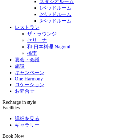
スタジオルーム
1ベッドルーム
2ベッドルーム
3ベッドルーム
レストラン
ザ・ラウンジ
セリーナ
和·日本料理 Nagomi
桃李
宴会・会議
施設
キャンペーン
One Harmony
ロケーション
お問合せ
Recharge in style
Facilities
詳細を見る
ギャラリー
Book Now